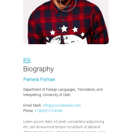
Biography
Pamela Fryman
Department of Foreign Languages, Translation, and
Interpreting, University of Utah.
Email Mark:
info@yoursitename.com
Phone:
+1(800)123-4566
Lorem ipsum dolor sit amet, consectetur adipisicing
elit, sed do eiusmod tempor incididunt ut labore et