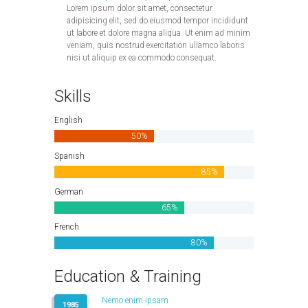
Lorem ipsum dolor sit amet, consectetur
adipisicing elit, sed do eiusmod tempor incididunt
ut labore et dolore magna aliqua. Ut enim ad minim
veniam, quis nostrud exercitation ullamco laboris
nisi ut aliquip ex ea commodo consequat.
Skills
English
50%
Spanish
85%
German
65%
French
88%
Education & Training
Nemo enim ipsam
1985