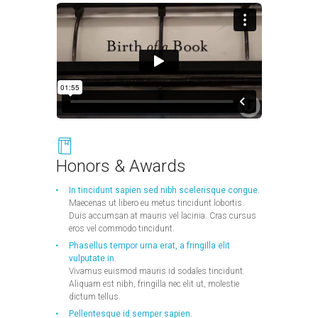
Honors & Awards
In tincidunt sapien sed nibh scelerisque congue.
Maecenas ut libero eu metus tincidunt lobortis.
Duis accumsan at mauris vel lacinia. Cras cursus
eros vel commodo tincidunt.
Phasellus tempor urna erat, a fringilla elit
vulputate in.
Vivamus euismod mauris id sodales tincidunt.
Aliquam est nibh, fringilla nec elit ut, molestie
dictum tellus.
Pellentesque id semper sapien.