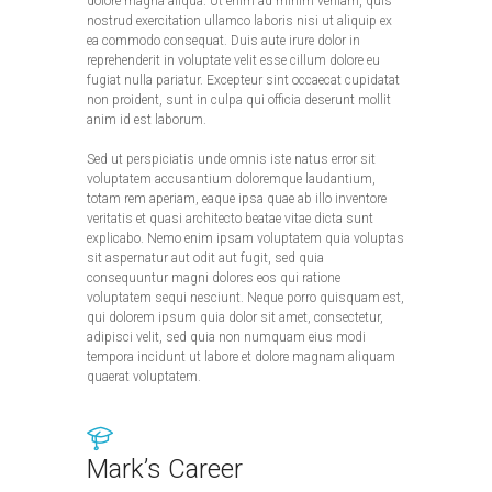
dolore magna aliqua. Ut enim ad minim veniam, quis
nostrud exercitation ullamco laboris nisi ut aliquip ex
ea commodo consequat. Duis aute irure dolor in
reprehenderit in voluptate velit esse cillum dolore eu
fugiat nulla pariatur. Excepteur sint occaecat cupidatat
non proident, sunt in culpa qui officia deserunt mollit
anim id est laborum.
Sed ut perspiciatis unde omnis iste natus error sit
voluptatem accusantium doloremque laudantium,
totam rem aperiam, eaque ipsa quae ab illo inventore
veritatis et quasi architecto beatae vitae dicta sunt
explicabo. Nemo enim ipsam voluptatem quia voluptas
sit aspernatur aut odit aut fugit, sed quia
consequuntur magni dolores eos qui ratione
voluptatem sequi nesciunt. Neque porro quisquam est,
qui dolorem ipsum quia dolor sit amet, consectetur,
adipisci velit, sed quia non numquam eius modi
tempora incidunt ut labore et dolore magnam aliquam
quaerat voluptatem.
Mark’s Career