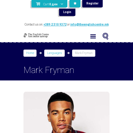
Register
Cart
0
ден
Login
Contact us on:
+389 2 310 9372
or
info@theenglishcentre.mk
Home
Languages
Mark Fryman
Mark Fryman