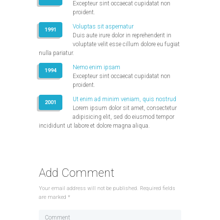
Excepteur sint occaecat cupidatat non
proident.
Voluptas sit aspernatur
1991
Duis aute irure dolor in reprehenderit in
voluptate velit esse cillum dolore eu fugiat
nulla pariatur.
Nemo enim ipsam
1994
Excepteur sint occaecat cupidatat non
proident.
Ut enim ad minim veniam, quis nostrud
2001
Lorem ipsum dolor sit amet, consectetur
adipisicing elit, sed do eiusmod tempor
incididunt ut labore et dolore magna aliqua.
Add Comment
Your email address will not be published. Required fields
are marked *